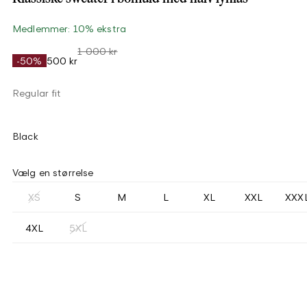
Medlemmer: 10% ekstra
1 000 kr
-50%
500 kr
Regular fit
Black
Vælg en størrelse
XS
S
M
L
XL
XXL
XXX
4XL
5XL