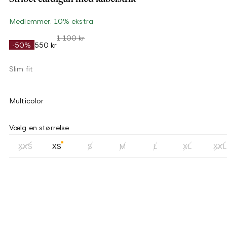
Medlemmer: 10% ekstra
1 100 kr
-50%
550 kr
Slim fit
Multicolor
Vælg en størrelse
XXS
XS
S
M
L
XL
XXL