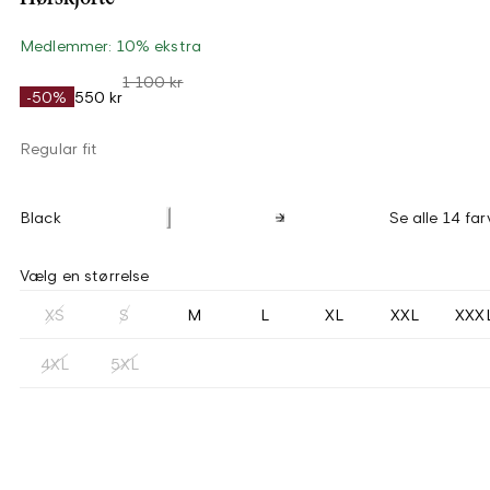
Medlemmer: 10% ekstra
1 100 kr
-50%
550 kr
Regular fit
Black
Se alle 14 far
Vælg en størrelse
XS
S
M
L
XL
XXL
XXX
4XL
5XL