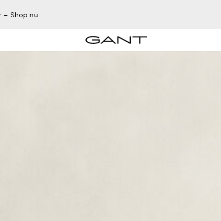
r –
Shop nu