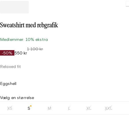
Loading.
Sweatshirt med rebgrafik
Medlemmer: 10% ekstra
1 100 kr
-50%
550 kr
Relaxed fit
Eggshell
Vælg en størrelse
XS
S
M
L
XL
XXL