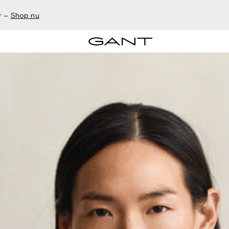
r –
Shop nu