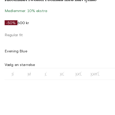
Medlemmer: 10% ekstra
-50%
600 kr
Regular fit
Evening Blue
Vælg en størrelse
S
M
L
XL
XXL
XXXL