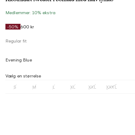
Medlemmer: 10% ekstra
-50%
600 kr
Regular fit
Evening Blue
Vælg en størrelse
S
M
L
XL
XXL
XXXL