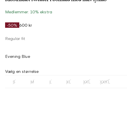
Medlemmer: 10% ekstra
-50%
600 kr
Regular fit
Evening Blue
Vælg en størrelse
S
M
L
XL
XXL
XXXL