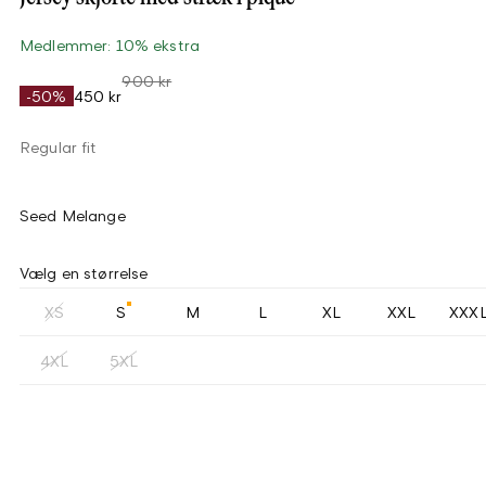
Medlemmer: 10% ekstra
900 kr
-50%
450 kr
Regular fit
Seed Melange
Vælg en størrelse
XS
S
M
L
XL
XXL
XXX
4XL
5XL