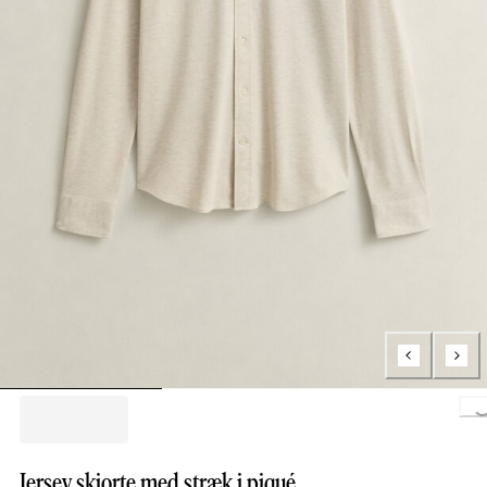
Loading..
Jersey skjorte med stræk i piqué