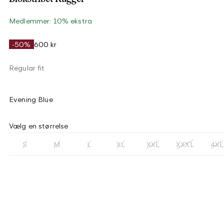
Medlemmer: 10% ekstra
-50%
600 kr
Regular fit
Evening Blue
Vælg en størrelse
S
M
L
XL
XXL
XXXL
4XL